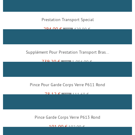
Prestation Transport Special
294,00 €
420,00 €
-30%
Supplément Pour Prestation Transport Bras...
739,20 €
1 056,00 €
-30%
Pince Pour Garde Corps Verre P611 Rond
78,12 €
111,60 €
-30%
Pince Garde Corps Verre P613 Rond
101,00 €
102,00 €