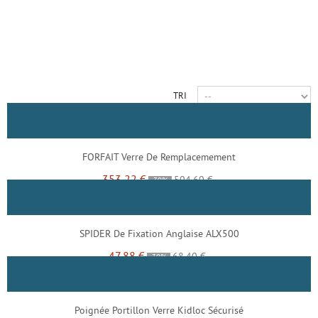
TRI
FORFAIT Verre De Remplacemement
353,22 €
504,60 €
-30%
SPIDER De Fixation Anglaise ALX500
47,88 €
68,40 €
-30%
Poignée Portillon Verre Kidloc Sécurisé