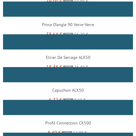
39,00 €
60,00 €
-35%
Pince D'angle 90 Verre-Verre
38,64 €
55,20 €
-30%
Etrier De Serrage ALX50
18,48 €
26,40 €
-30%
Capuchon ALX50
6,72 €
9,60 €
-30%
Profil Connection CX500
8,40 €
12,00 €
-30%