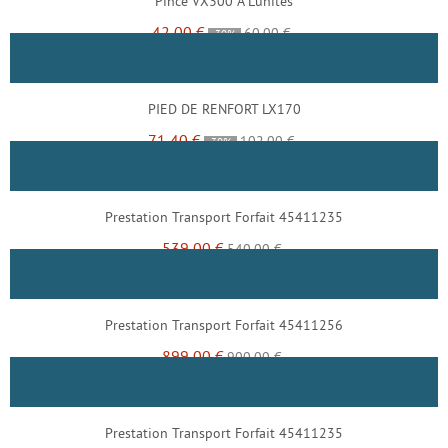
Pince VX300 À L'unités
42,00 €
60,00 €
-30%
PIED DE RENFORT LX170
71,40 €
102,00 €
-30%
Prestation Transport Forfait 45411235
539,00 €
540,00 €
Prestation Transport Forfait 45411256
899,00 €
900,00 €
Prestation Transport Forfait 45411235