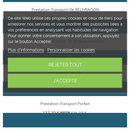
Prestation Transport De RELIVRAISON
179,00 €
Ce site Web utilise ses propres cookies et ceux de tiers pour
180,00 €
améliorer nos services et vous montrer des publicités liées à
vos préférences en analysant vos habitudes de navigation.
Pour donner votre consentement à son utilisation, appuyez
FORFAIT Verre Escalier De Remplacemement
sur le bouton Accepter.
521,22 €
Plus d'informations
Personnaliser les cookies
744,60 €
-30%
REJETER TOUT
Kit Poignee Serrure
J'ACCEPTE
125,16 €
178,80 €
-30%
Prestation Transport Forfait
277,20 €
396,00 €
-30%