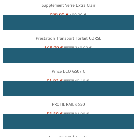
Supplément Verre Extra Clair
399,00 €
400,00 €
Prestation Transport Forfait CORSE
168,00 €
240,00 €
-30%
Pince ECO GS07 C
31,92 €
45,60 €
-30%
PROFIL RAIL 6550
58,80 €
84,00 €
-30%