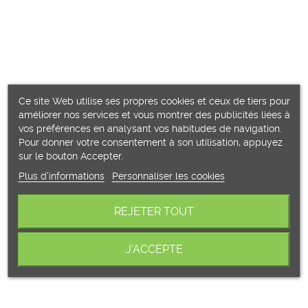
cloture en verre pour terrasse
panneau de verre pour garde corps
panneau en verre pour terrasse
pince verre garde corps
Accessoire
Ce site Web utilise ses propres cookies et ceux de tiers pour
Verre
améliorer nos services et vous montrer des publicités liées à
Garde-corps contemporain
vos préférences en analysant vos habitudes de navigation.
Garde-corps moderne
Pour donner votre consentement à son utilisation, appuyez
sur le bouton Accepter.
Garde-corps design
Plus d'informations
Personnaliser les cookies
Garde-corps vitré
Cloison vitrée
REJETER TOUT
J'ACCEPTE
PAGES VUES
Accueil