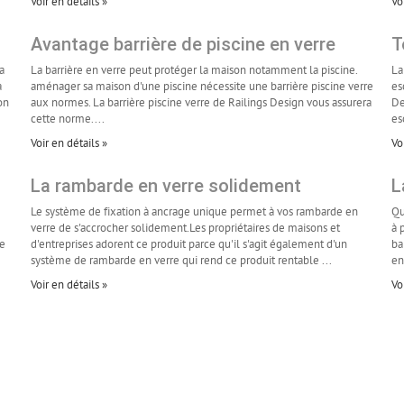
Voir en détails »
Vo
Avantage barrière de piscine en verre
T
a
La barrière en verre peut protéger la maison notamment la piscine.
La
à
aménager sa maison d'une piscine nécessite une barrière piscine verre
es
on
aux normes. La barrière piscine verre de Railings Design vous assurera
De
cette norme....
es
Voir en détails »
Vo
La rambarde en verre solidement
L
Le système de fixation à ancrage unique permet à vos rambarde en
Qu
verre de s'accrocher solidement.Les propriétaires de maisons et
à 
ne
d'entreprises adorent ce produit parce qu'il s'agit également d'un
ba
système de rambarde en verre qui rend ce produit rentable ...
en
Voir en détails »
Vo