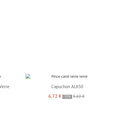
COLLECTION
ICI
Verre
Capuchon ALX50
6,72 €
9,60 €
-30%