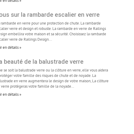
ir en détails »
ous sur la rambarde escalier en verre
 rambarde en verre pour une protection de chute. La rambarde
calier verre et design et robuste. La rambarde en verre de Railings
sign embellira votre maison et sa sécurité. Choisissez la rambarde
calier verre de Railings Design...
ir en détails »
a beauté de la balustrade verre
e se soit la balustrade verre ou la clôture en verre, elle vous aidera
protéger votre famille des risques de chute et de noyade. La
lustrade en verre augmentera le design de votre maison, La clôture
 verre protègeras votre famille de la noyade…
ir en détails »