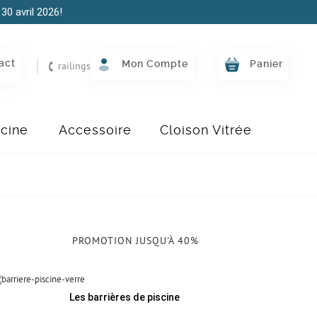
30 avril 2026!
act
Mon Compte
Panier
railings
scine
Accessoire
Cloison Vitrée
de-Corps
Garde-Corp
tion VX320
Haut De Gam
PROMOTION JUSQU'À 40%
Les barrières de piscine
Z DÉS MAINTENANT
CONSULTEZ NOS PRODUITS