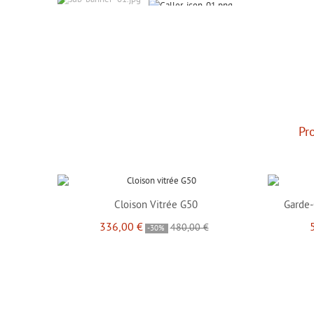
Design et robustesse
Pr
Cloison Vitrée G50
Garde-
336,00 €
480,00 €
-30%