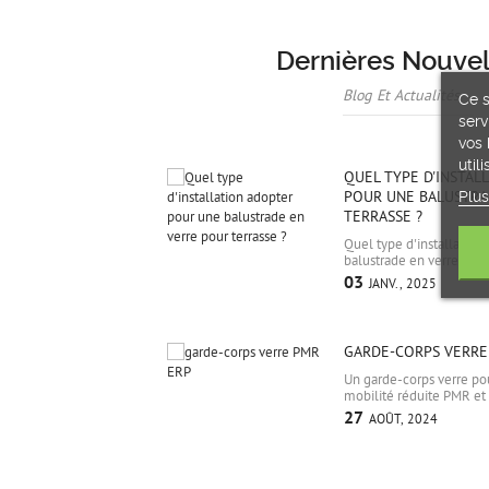
Dernières Nouvel
Blog Et Actualités
Ce s
serv
vos 
util
QUEL TYPE D'INSTAL
Plus
POUR UNE BALUSTRA
TERRASSE ?
Quel type d'installation
balustrade en verre pour
03
JANV.,
2025
GARDE-CORPS VERRE
Un garde-corps verre po
mobilité réduite PMR et
27
AOÛT,
2024