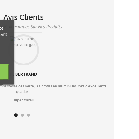
Avis Clients
es Et Remarques Sur Nos Produits
os
sant
: CONSEILS
celui du garde-corps
de temps de préparation
..
F. BERTRAND
 robustesse des verre, les profils en aluminium sont d'excellente
Les conseil
qualité...
NTS DOMESTIQUES EN
super travail
DE-CORPS VERRE
mestiques en installant