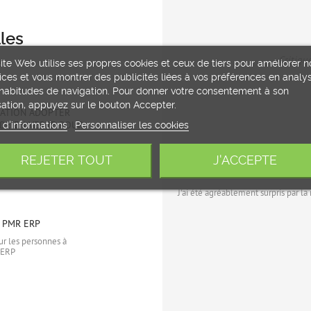
les
Critiqu
ite Web utilise ses propres cookies et ceux de tiers pour améliorer n
ices et vous montrer des publicités liées à vos préférences en analy
habitudes de navigation. Pour donner votre consentement à son
isation, appuyez sur le bouton Accepter.
LATION ADOPTER
GARDE-CORPS VERRE 
 d'informations
Personnaliser les cookies
DE EN VERRE POUR
D'UTILISATION
Commun à tous projets, 
nécessite suffisamment 
 adopter pour une
REJETER TOUT
J'ACCEPTE
afin de mieux définir le.
 terrasse ?
27
AOÛT,
2024
J'ai été agréablement surpris par la
LIMITEZ LES ACCIDE
 PMR ERP
INSTALLANT UN GAR
ur les personnes à
 ERP
Limitez les accidents do
un garde-corps verre
26
MARS,
2024