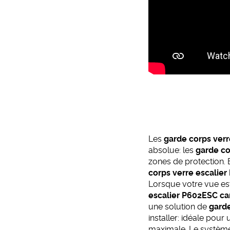
Les
garde corps verr
absolue: les
garde co
zones de protection.
corps verre escalie
Lorsque votre vue est
escalier P602ESC ca
une solution de
garde
installer: idéale pou
maximale. Le systèm