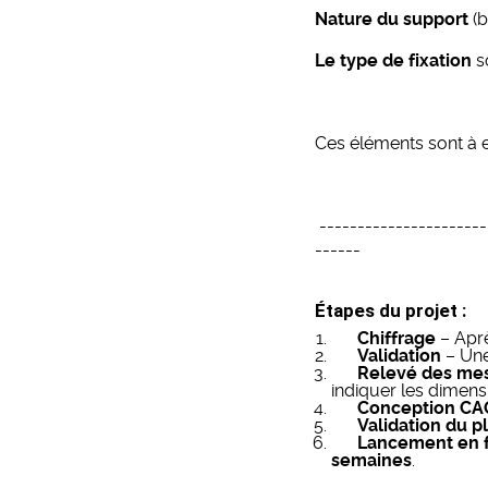
Nature du support
(b
Le type de fixation
s
Ces éléments sont à e
----------------------
------
Étapes du projet :
Chiffrage
– Aprè
Validation
– Une
Relevé des me
indiquer les dimens
Conception CA
Validation du p
Lancement en f
semaines
.