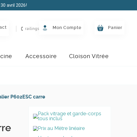
30 avril 2026!
act
Mon Compte
Panier
railings
scine
Accessoire
Cloison Vitrée
alier P602ESC carre
Pack vitrage et garde-corps
tous inclus
rre
Prix au Mètre linéaire