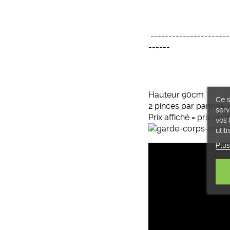
----------------------
------
Hauteur 90cm
Ce s
2 pinces par panneaux
serv
Prix affiché = prix au
vos 
util
Plus