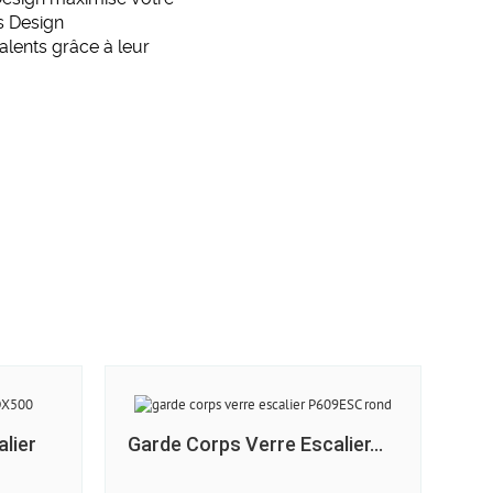
s Design
alents grâce à leur
lier
Garde Corps Verre Escalier...
Ga