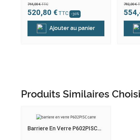
744,00 €
TTC
792,00 €
T
520,80 €
554,
TTC
-30%
Ajouter au panier
Produits Similaires Chois
Barriere En Verre P602PISC...