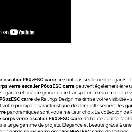
e escalier P602ESC carre
ne sont pas seulement élégants et 
rps verre escalier P602ESC carre
peuvent également être uti
 Elégance et beauté grâce à une transparence maximale. Le
r P602ESC carre
de Railings Design maximise votre visibilité -
 votre principale caractéristique de d'embellissement: les
ga
rre
panoramiques sont votre meilleur choix.La collection de R
 corps verre escalier P602ESC carre
de haute qualité: facile
r une large gamme de projets. Elégance et beauté grâce à un
e de
garde corps verre escalier P602ESC carre
de Railings 