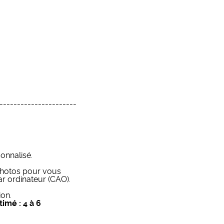
----------------------
onnalisé.
hotos pour vous
ar ordinateur (CAO).
ion.
timé : 4 à 6