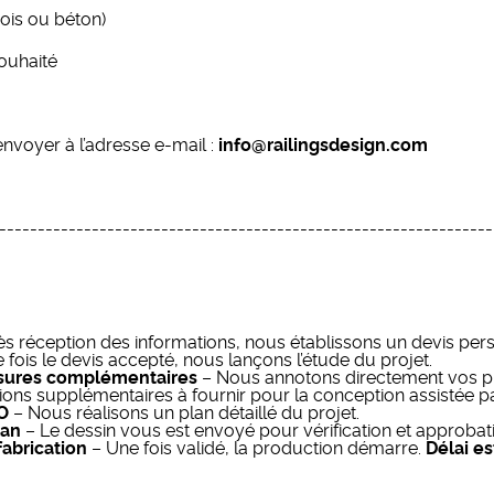
ois ou béton)
ouhaité
nvoyer à l’adresse e-mail :
info@railingsdesign.com
----------------------------------------------------------------
s réception des informations, nous établissons un devis pers
 fois le devis accepté, nous lançons l’étude du projet.
sures complémentaires
– Nous annotons directement vos p
ions supplémentaires à fournir pour la conception assistée p
O
– Nous réalisons un plan détaillé du projet.
lan
– Le dessin vous est envoyé pour vérification et approbat
abrication
– Une fois validé, la production démarre.
Délai es