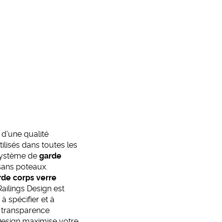
d'une qualité
lisés dans toutes les
 système de
garde
 sans poteaux.
rde corps verre
ailings Design est
 à spécifier et à
e transparence
Design maximise votre