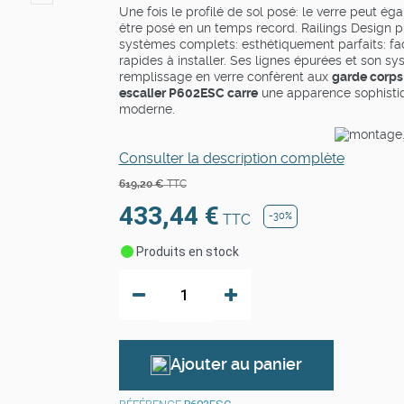
Une fois le profilé de sol posé: le verre peut ég
être posé en un temps record. Railings Design 
systèmes complets: esthétiquement parfaits: fac
rapides à installer. Ses lignes épurées et son s
remplissage en verre confèrent aux
garde corps
escalier P602ESC carre
une apparence sophisti
moderne.
Consulter la description complète
619,20 €
TTC
433,44 €
-30%
TTC
Produits
en stock
Ajouter au panier