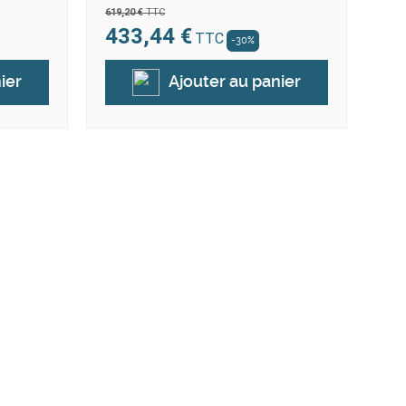
619,20 €
TTC
643,
433,44 €
4
TTC
-30%
ier
Ajouter au panier