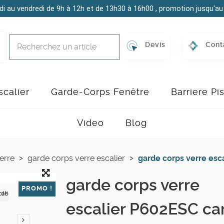
di au vendredi de 9h à 12h et de 13h30 à 16h00 , promotion jusqu'au 
Devis
Cont
calier
Garde-Corps Fenêtre
Barriere Pi
Video
Blog
erre
garde corps verre escalier
garde corps verre esc
garde corps verre
PROMO !
escalier P602ESC ca