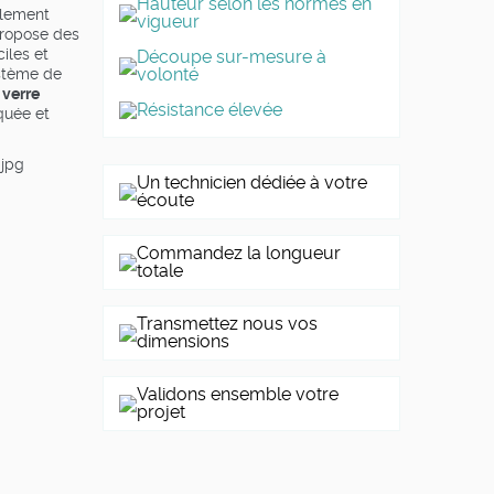
Hauteur selon les normes en
alement
vigueur
propose des
iles et
Découpe sur-mesure à
volonté
ystème de
 verre
Résistance élevée
quée et
Un technicien dédiée à votre
écoute
Commandez la longueur
totale
Transmettez nous vos
dimensions
Validons ensemble votre
projet