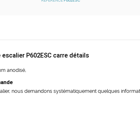
RÉFÉRENCE
P602ESC
 escalier P602ESC carre détails
ium anodisé,
mande
calier, nous demandons systématiquement quelques informatio