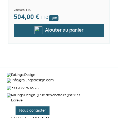
720,00 €
TTC
504,00 €
TTC
-30%
Ajouter au panier
info@railingsdesign.com
+33 9 70 70 05 25
Railings Design, 3 rue des abattoirs 38120 St
Egrève
Nous contacter